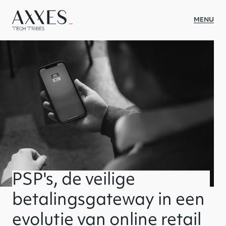
MENU
WAT WE DOEN
SECTOREN
CASES
OVER AXXES
INSIGHTS
CULTUUR
PSP's, de veilige
CONTACT
betalingsgateway in een
JOBS
evolutie van online retail