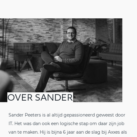
OVER SANDER
Sander Peeters is al altijd gepassioneerd geweest door
IT. Het was dan ook een logische stap om daar zijn job
van te maken. Hij is bijna 6 jaar aan de slag bij Axxes als