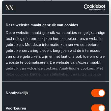
en online retailer
Sander Peeters
- IT Software Engineer bij DPG Media
Deze website maakt gebruik van cookies
Deze website maakt gebruik van cookies en gelijkaardige
technologieën om te kijken hoe bezoekers onze website
gebruiken. Met deze informatie kunnen we een betere
1 uniforme, allesomvattende
gebruikerservaring bieden, begrijpen wat de interesses
API to rule them all
van onze gebruikers zijn en het laat ons ook toe om onze
website te optimaliseren. De website van Axxes maakt
gebruik van volgende cookies: Analytische cookies: Met
Net als vele andere sectoren bevindt ook de mediasector
deze cookies kunnen we statistieken van onze website
zich in een digitale omwenteling. Het Vlaamse media-
bijhouden en zien hoe bezoekers onze website
ecosysteem staat al enkele jaren sterk onder druk door
gebruiken. Functionele cookies: Ze bewaren de keuzes
Toestemmingsselectie
de snelle digitalisering, maar ook de coronacrisis zorgde
die u maakte op onze website, wat de website
Noodzakelijk
ervoor dat het online mediagebruik in een sneltempo
gebruiksvriendelijker maakt. Gerichte cookies: Deze
toenam. Daarnaast hebben sommige Vlaamse
tonen ons de pagina’s die u heeft bezocht en de links die
Voorkeuren
u heeft gevolgd zodat online advertenties op uw
mediabedrijven, zoals DPG Media, zich de laatste