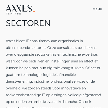
MENU
SECTOREN
WAT WE DOEN
SECTOREN
Axxes biedt IT consultancy aan organisaties in
uiteenlopende sectoren. Onze consultants beschikken
CASES
over diepgaande sectorkennis en technische expertise,
OVER AXXES
waardoor we bedrijven en instellingen snel en effectief
kunnen helpen met hun digitale vraagstukken. Of het nu
INSIGHTS
gaat om technologie, logistiek, financiële
CULTUUR
dienstverlening, industrie, professional services of de
overheid: we zorgen steeds voor innovatieve en
CONTACT
toekomstbestendige IT-oplossingen, volledig afgestemd
JOBS
op de noden en ambities van elke branche. Ontdek