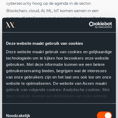
cybersecurity hoog op de agenda in de sector.
Blockchain, cloud, AI, ML, IoT komen samen in een
system of intelligence met gigantische hoeveelheden
real-time data. Meer automatiseren, maar ook meer
inzicht en controle over het proces - daar wil je op
kunnen rekenen.
Deze website maakt gebruik van cookies
Deze website maakt gebruik van cookies en gelijkaardige
technologieën om te kijken hoe bezoekers onze website
INDUSTRY & ENERGY
gebruiken. Met deze informatie kunnen we een betere
Een markt in volle transformatie heeft baat bij
gebruikerservaring bieden, begrijpen wat de interesses
doorgedreven digitalisering. Dat maakt het in een
van onze gebruikers zijn en het laat ons ook toe om onze
website te optimaliseren. De website van Axxes maakt
veranderend landschap mogelijk op korte termijn inzicht
gebruik van volgende cookies: Analytische cookies: Met
te krijgen in wat werkt en snelheid te maken op
deze cookies kunnen we statistieken van onze website
innovatieve initiatieven - R&D is de key.
bijhouden en zien hoe bezoekers onze website
gebruiken. Functionele cookies: Ze bewaren de keuzes
Toestemmingsselectie
die u maakte op onze website, wat de website
Noodzakelijk
PROFESSIONAL SERVICES