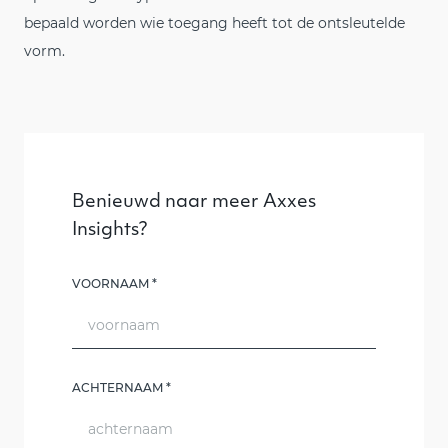
bepaald worden wie toegang heeft tot de ontsleutelde
vorm.
Benieuwd naar meer Axxes
Insights?
Leave
VOORNAAM
*
this
field
blank
ACHTERNAAM
*