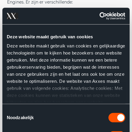
Engines. Er zijn er verschillende:
Generieke: Key Value, certificaten, SSH keys...
Cloud: AWS, Azure, GCP...
Deze website maakt gebruik van cookies
Deze website maakt gebruik van cookies en gelijkaardige
technologieën om te kijken hoe bezoekers onze website
Infra: databases, andere HashiCorp-producten zoals
gebruiken. Met deze informatie kunnen we een betere
Nomad en Consul
gebruikerservaring bieden, begrijpen wat de interesses
van onze gebruikers zijn en het laat ons ook toe om onze
website te optimaliseren. De website van Axxes maakt
Onder Key Value secrets verstaan we onder andere
gebruik van volgende cookies: Analytische cookies: Met
gebruikersnamen en paswoorden. Extra handig is dat je
deze cookies kunnen we statistieken van onze website
die in JSON kan opvragen, wat volledig past binnen de
bijhouden en zien hoe bezoekers onze website
filosofie van HashiCorp Vault om API-first te zijn. Je
gebruiken. Functionele cookies: Ze bewaren de keuzes
Toestemmingsselectie
applicaties kunnen dus perfect een secret, met een curl
die u maakte op onze website, wat de website
Noodzakelijk
call, in JSON-formaat uitlezen. Voldoet de aanvraag aan
gebruiksvriendelijker maakt. Gerichte cookies: Deze
tonen ons de pagina’s die u heeft bezocht en de links die
de policy (= mag deze persoon de kluis binnen?) zal de