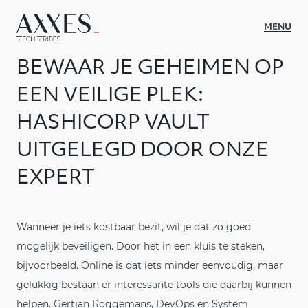
MENU
BEWAAR JE GEHEIMEN OP
WAT WE DOEN
EEN VEILIGE PLEK:
SECTOREN
HASHICORP VAULT
CASES
UITGELEGD DOOR ONZE
OVER AXXES
EXPERT
INSIGHTS
CULTUUR
Wanneer je iets kostbaar bezit, wil je dat zo goed
mogelijk beveiligen. Door het in een kluis te steken,
CONTACT
bijvoorbeeld. Online is dat iets minder eenvoudig, maar
gelukkig bestaan er interessante tools die daarbij kunnen
JOBS
helpen. Gertjan Roggemans, DevOps en System