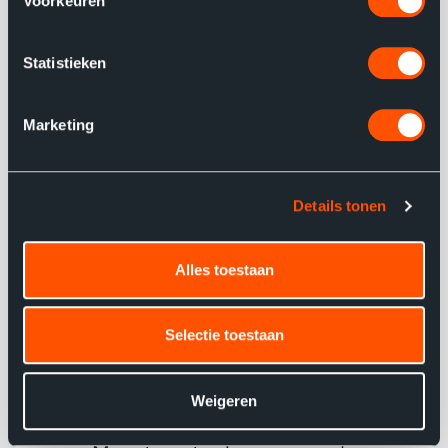
Voorkeuren
u heeft gevolgd zodat online advertenties op uw
Benieuwd naar de beelden na de verslagen van onze
interesses kunnen worden afgestemd.
consultants? Bekijk hier de compilatie van Haxx on the
Statistieken
beach!
Marketing
Details tonen
Alles toestaan
Selectie toestaan
Weigeren