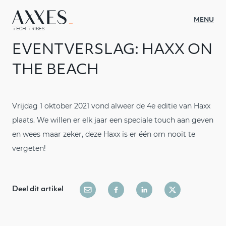
MENU
EVENTVERSLAG: HAXX ON
WAT WE DOEN
THE BEACH
SECTOREN
CASES
Vrijdag 1 oktober 2021 vond alweer de 4e editie van Haxx
plaats. We willen er elk jaar een speciale touch aan geven
OVER AXXES
en wees maar zeker, deze Haxx is er één om nooit te
INSIGHTS
vergeten!
CULTUUR
CONTACT
Deel dit artikel
JOBS