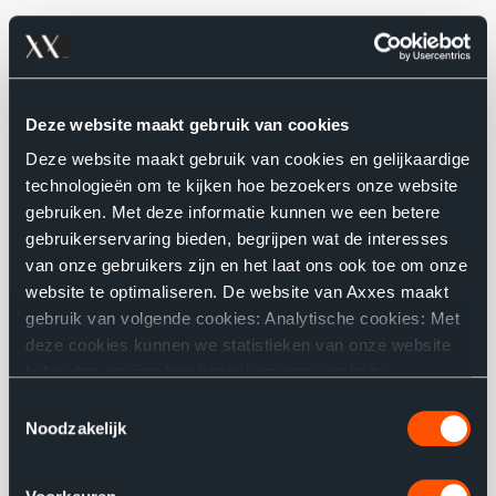
Rob Kenis
- Java Developer
Robin Lievrouw
- .NET Developer
Bram Van Gestel
- System Engineer
Deze website maakt gebruik van cookies
Dylan Van Parys
- Java Developer (trainee 2021)
Deze website maakt gebruik van cookies en gelijkaardige
technologieën om te kijken hoe bezoekers onze website
gebruiken. Met deze informatie kunnen we een betere
gebruikerservaring bieden, begrijpen wat de interesses
van onze gebruikers zijn en het laat ons ook toe om onze
website te optimaliseren. De website van Axxes maakt
gebruik van volgende cookies: Analytische cookies: Met
deze cookies kunnen we statistieken van onze website
bijhouden en zien hoe bezoekers onze website
gebruiken. Functionele cookies: Ze bewaren de keuzes
Toestemmingsselectie
die u maakte op onze website, wat de website
Noodzakelijk
gebruiksvriendelijker maakt. Gerichte cookies: Deze
Bekijk de aftermovie
tonen ons de pagina’s die u heeft bezocht en de links die