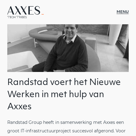
MENU
WAT WE DOEN
SECTOREN
CASES
OVER AXXES
Randstad voert het Nieuwe
INSIGHTS
Werken in met hulp van
CULTUUR
Axxes
CONTACT
Randstad Group heeft in samenwerking met Axxes een
JOBS
groot IT-infrastructuurproject succesvol afgerond. Voor