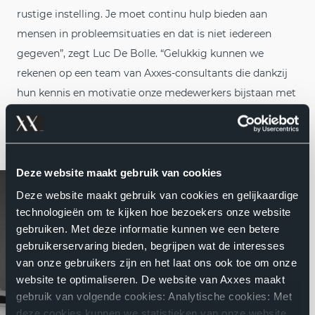
rustige instelling. Je moet continu hulp bieden aan
mensen in probleemsituaties en dat is niet iedereen
gegeven”, zegt Luc De Bolle. “Gelukkig kunnen we
rekenen op een team van Axxes-consultants die dankzij
hun kennis en motivatie onze medewerkers bijstaan met
al hun vragen.”
Deze website maakt gebruik van cookies
Deze website maakt gebruik van cookies en gelijkaardige
technologieën om te kijken hoe bezoekers onze website
gebruiken. Met deze informatie kunnen we een betere
gebruikerservaring bieden, begrijpen wat de interesses
van onze gebruikers zijn en het laat ons ook toe om onze
website te optimaliseren. De website van Axxes maakt
gebruik van volgende cookies: Analytische cookies: Met
deze cookies kunnen we statistieken van onze website